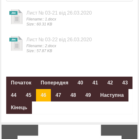
Лист № 03-21 від 26.03.2020
Filename:: 1.docx
Size:: 60.31 KB
Лист № 03-22 від 26.03.2020
Filename:: 2.docx
Size:: 57.87 KB
Початок
Попередня
40
41
42
43
44
45
46
47
48
49
Наступна
Кінець