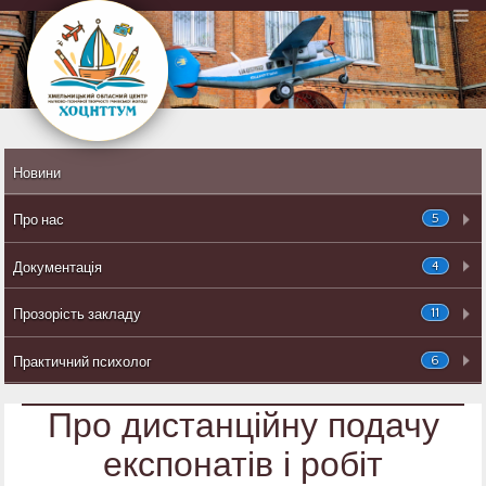
Новини
5
Про нас
4
Документація
11
Прозорість закладу
6
Практичний психолог
Про дистанційну подачу
експонатів і робіт