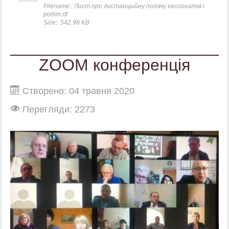
Filename:: Лист про дистанцыйну подачу експонатів і
робіт.rtf
Size:: 542.98 KB
ZOOM конференція
Створено: 04 травня 2020
Перегляди: 2273