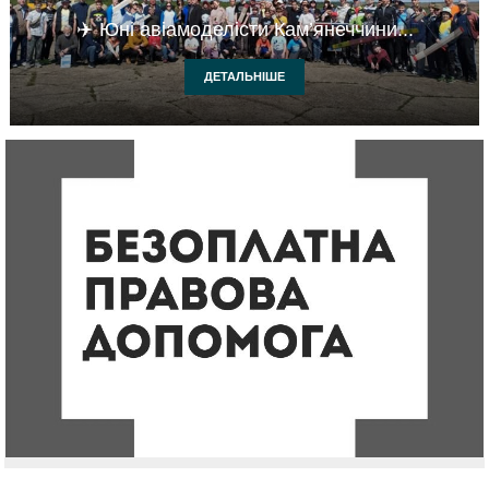
✈️ Юні авіамоделісти Кам’янеччини...
ДЕТАЛЬНІШЕ