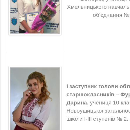
Хмельницького навчаль
об’єднання № 
І заступник голови об
старшокласників
–
Фу
Дарина,
учениця 10 кла
Новоушицької загальноо
школи І-ІІІ ступенів № 2.