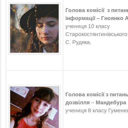
Голова комісії з питан
інформації
–
Гноянко А
учениця 10 класу
Старокостянтинівського 
С. Рудяка.
Голова комісії з питан
дозвілля
–
Мандебура 
учениця 8 класу Гумене