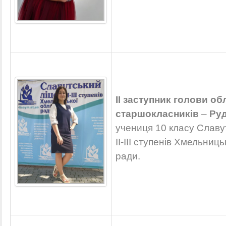
ІІ заступник голови об
старшокласників
–
Руд
учениця 10 класу Славу
ІІ-ІІІ ступенів Хмельниц
ради.