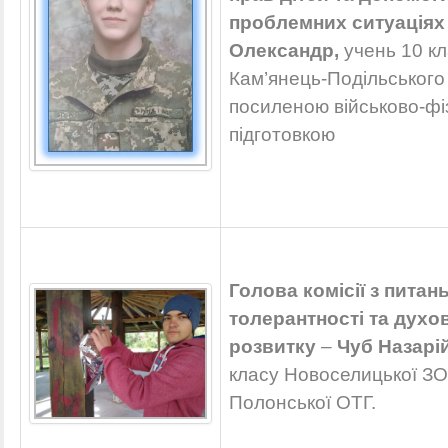
проблемних ситуаціях
Олександр,
учень 10 к
Кам’янець-Подільського
посиленою військово-ф
підготовкою
Голова комісії з питан
толерантності та духо
розвитку
–
Чуб Назарій
класу Новоселицької ЗОШ 
Полонської ОТГ.