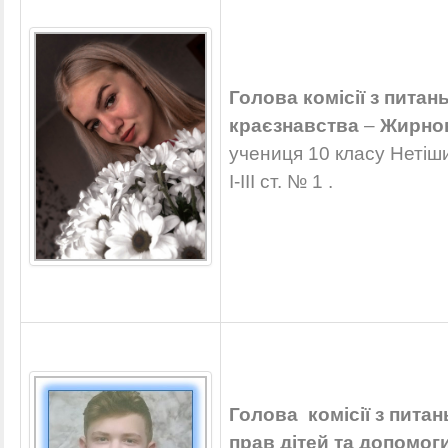
Голова комісії з питань
краєзнавства
–
Жирнов
учениця 10 класу Нетіш
I-III ст. № 1 .
Голова комісії з питан
прав дітей та допомог