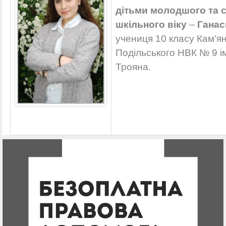
дітьми молодшого та 
шкільного віку
–
Ганас
учениця 10 класу Кам’я
Подільського НВК № 9 ім
Трояна.