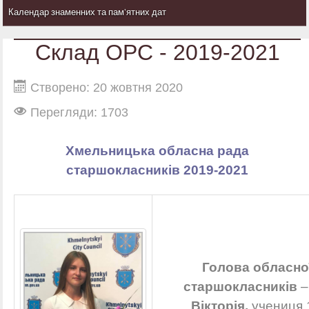
Календар знаменних та пам'ятних дат
Склад ОРС - 2019-2021
Створено: 20 жовтня 2020
Перегляди: 1703
Хмельницька обласна рада
старшокласників
2019-2021
Голова обласно
старшокласників
Вікторія,
учениця 