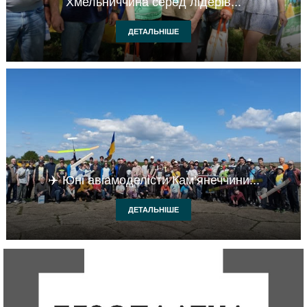
Хмельниччина серед лідерів...
ДЕТАЛЬНІШЕ
✈️ Юні авіамоделісти Кам’янеччини...
ДЕТАЛЬНІШЕ