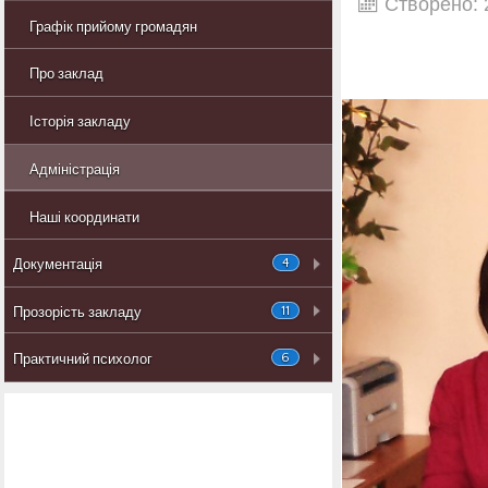
Створено: 
Графік прийому громадян
Про заклад
Історія закладу
Адміністрація
Наші координати
4
Документація
11
Прозорість закладу
6
Практичний психолог