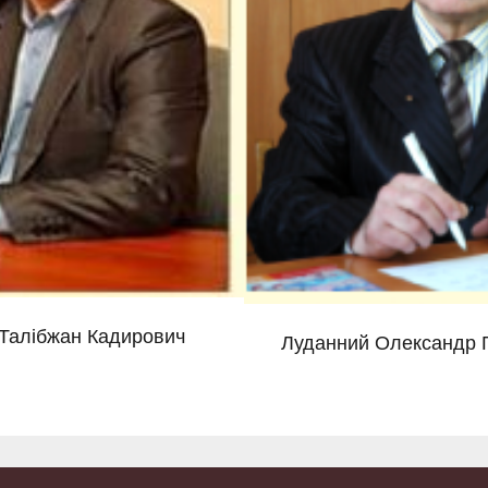
Талібжан Кадирович
Луданний Олександр 