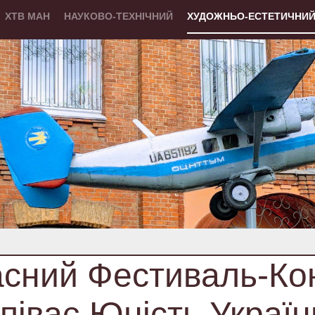
ХТВ МАН
НАУКОВО-ТЕХНІЧНИЙ
ХУДОЖНЬО-ЕСТЕТИЧНИ
сний Фестиваль-Ко
піває Юність Україн