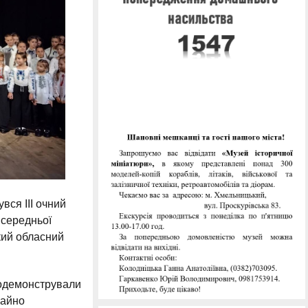
вся ІІІ очний
 середньої
кий обласний
продемонстрували
чайно