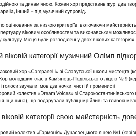
одійною та динамічною. Кожен хор представив журі два тво
apella, інший – під музичний супровід.
ло оцінювання за низкою критеріїв, включаючи майстерність
репертуару віковим особливостям та виконавським можливос
у культуру. Місця були розподілені у двох вікових категоріях.
 віковій категорії музичний Олімп підко
зковий хор «Campanelli» зі Славутської школи мистецтв (к
 Хор молодших класів Кам'янець-Подільського ліцею № 9 (ке
ні голоси звучали, мов дзвіночки, чисті й променисті.
ровий колектив «Dream Voices» зі Старокостянтинівського
лія Іщишина), що подарували публіці мрійливі та глибокі мело
 віковій категорії свою майстерність дов
овий колектив «Гармонія» Дунаєвецького ліцею №1 (керів