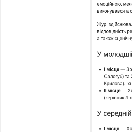
емоційною, мел
виконувався a c
Журі здійснюва
відповідність 
а також сценічн
У молодшій
І місце
— Зра
Салогуб) та
Крилова). Їх
ІІ місце
— Хо
(керівник Лі
У середній
І місце
— Хор