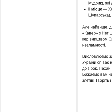
Мудрик), які
ІІ місце
— Хо
Шупарська), 
Але найвище, д
«Кавер» з Нетіш
керівництвом О
незламності.
Висловлюємо за
України співає 
до зірок. Нехай
Бажаємо вам нев
злетів! Творіть