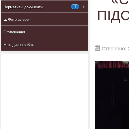
15
Нормативні документи
ПІД
☁ Фотогалерея
Оголошення
Методична робота
Створено: 