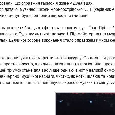
 довели, що справжня гармонія живе у Дунаївцях.
р дитячої музичної школи Чорноострівської СТГ (керівник 
чий виступ був сповнений щирості та глибини.
іамантове сяйво цього фестивалю-конкурсу, – Гран-Прі – зі
инського Будинку дитячої творчості. Під майстерним та му
льги Дьячиної хорове виконання стало справжнім гімном юн
хоплення учасникам фестивалю-конкурсу! Сьогодні ви дове
не просто голосно, а сильно, натхненно та гармонійно, про
 цей тріумф стане для вас лише однією із нот у великій симф
ичерпної музичної наснаги, чистих, як ноти, шляхів та нов
 і наповнюйте наш світ нев’янучою красою музики та співу! 🎶