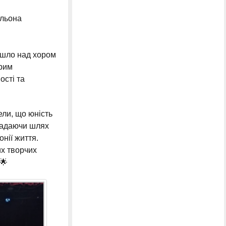
Альона
йшло над хором
дрим
ості та
ли, що юність
кладаючи шлях
онії життя.
их творчих
🌟