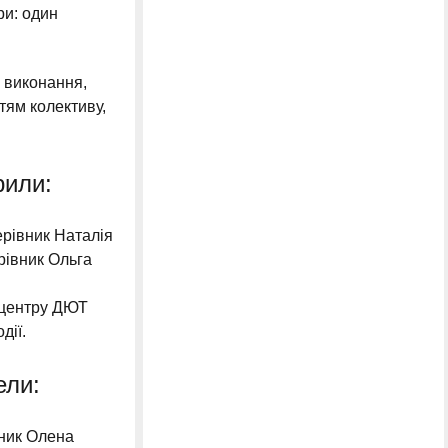
ри: один
 виконання,
тям колективу,
рили:
ерівник Наталія
рівник Ольга
 центру ДЮТ
дії.
ели:
ник Олена