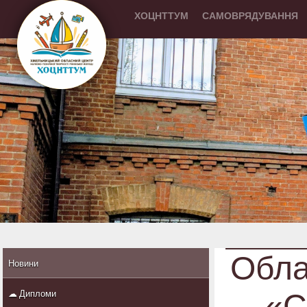
ХОЦНТТУМ
САМОВРЯДУВАННЯ
Обла
Новини
«С
☁ Дипломи