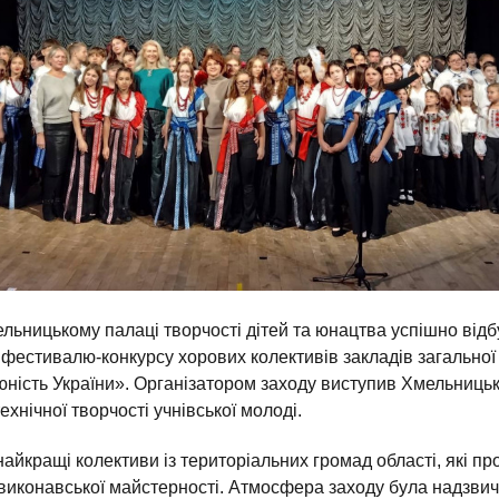
льницькому палаці творчості дітей та юнацтва успішно відбу
фестивалю-конкурсу хорових колективів закладів загальної
 юність України». Організатором заходу виступив Хмельниць
ехнічної творчості учнівської молоді.
найкращі колективи із територіальних громад області, які 
 виконавської майстерності. Атмосфера заходу була надзви