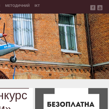
Й
МЕТОДИЧНИЙ
ІКТ
нкурс
и».