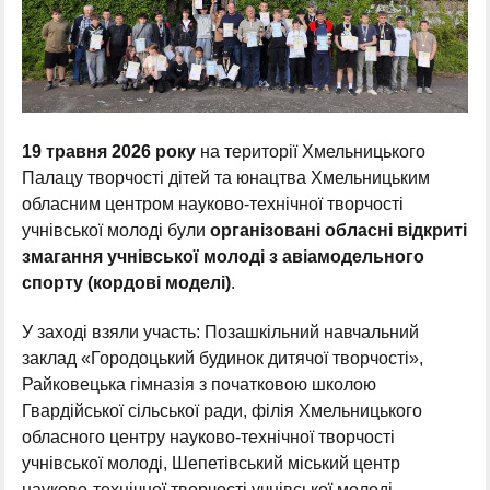
19 травня 2026 року
на території Хмельницького
Палацу творчості дітей та юнацтва Хмельницьким
обласним центром науково-технічної творчості
учнівської молоді були
організовані обласні відкриті
змагання учнівської молоді з авіамодельного
спорту (кордові моделі)
.
У заході взяли участь: Позашкільний навчальний
заклад «Городоцький будинок дитячої творчості»,
Райковецька гімназія з початковою школою
Гвардійської сільської ради, філія Хмельницького
обласного центру науково-технічної творчості
учнівської молоді, Шепетівський міський центр
науково-технічної творчості учнівської молоді,