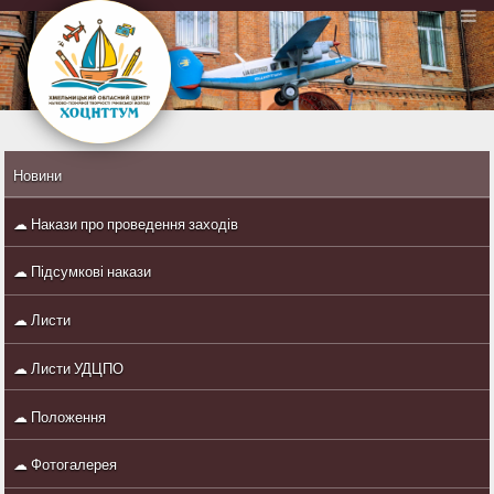
Новини
☁ Накази про проведення заходів
☁ Підсумкові накази
☁ Листи
☁ Листи УДЦПО
☁ Положення
☁ Фотогалерея