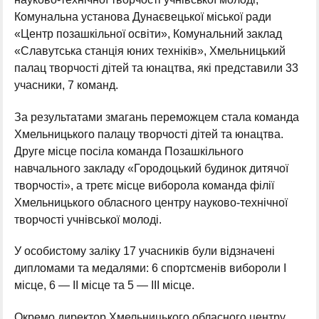
Комунальна установа Дунаєвецької міської ради
«Центр позашкільної освіти», Комунальний заклад
«Славутська станція юних техніків», Хмельницький
палац творчості дітей та юнацтва, які представили 33
учасники, 7 команд.
За результатами змагань переможцем стала команда
Хмельницького палацу творчості дітей та юнацтва.
Друге місце посіла команда Позашкільного
навчального закладу «Городоцький будинок дитячої
творчості», а третє місце виборола команда філії
Хмельницького обласного центру науково-технічної
творчості учнівської молоді.
У особистому заліку 17 учасників були відзначені
дипломами та медалями: 6 спортсменів вибороли І
місце, 6 — ІІ місце та 5 — ІІІ місце.
Окремо директор Хмельницького обласного центру