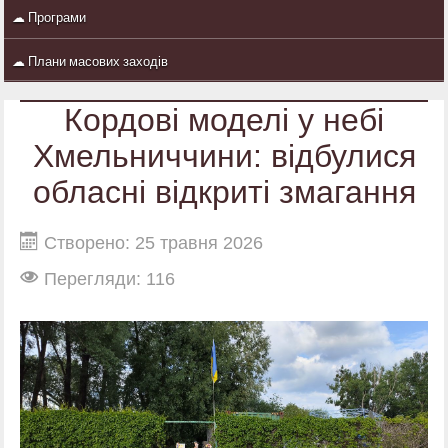
☁ Програми
☁ Плани масових заходів
Кордові моделі у небі
Хмельниччини: відбулися
обласні відкриті змагання
Створено: 25 травня 2026
Перегляди: 116