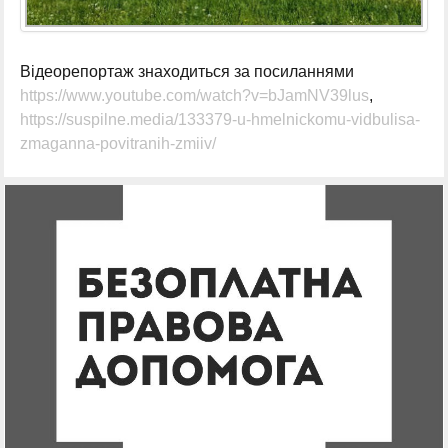
Відеорепортаж знаходиться за посиланнями
https://www.youtube.com/watch?v=bJamNV39lus
,
https://suspilne.media/133379-u-hmelnickomu-vidbulisa-
zmaganna-povitranih-zmiiv/