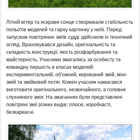
Літній вітер та яскраве сонце створювали стабільність
польотів моделей та гарну картинку у небі. Перед
запуском повітряних зміїв судді здійснили їх технічний
огляд. Враховувався дизайн, оригінальність та
складність конструкції, якість розфарбування та
майстерність. Учасники змагались за особисту та
командну першість в класах моделей:
експериментальний, об'ємний, керований змій, міні-
змій та змійковий потяг. Кожен учасник намагався
виготовити оригінального, незвичайного, а головне
слухняного змія. На змаганнях були представлені
повітряні змії різних видів: плоскі, коробчасті,
безкаркасні.