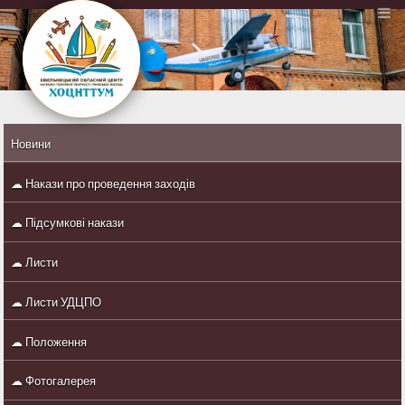
Новини
☁ Накази про проведення заходів
☁ Підсумкові накази
☁ Листи
☁ Листи УДЦПО
☁ Положення
☁ Фотогалерея