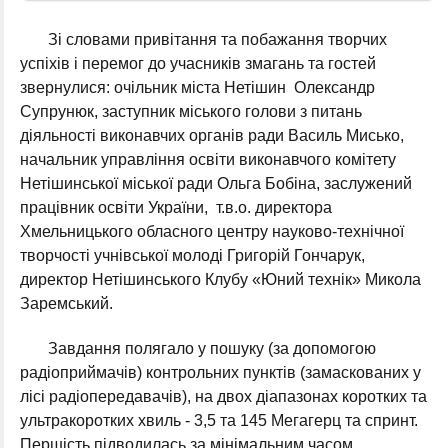
Зі словами привітання та побажання творчих
успіхів і перемог до учасників змагань та гостей
звернулися: очільник міста Нетішин Олександр
Супрунюк, заступник міського голови з питань
діяльності виконавчих органів ради Василь Мисько,
начальник управління освіти виконавчого комітету
Нетішинської міської ради Ольга Бобіна, заслужений
працівник освіти України, т.в.о. директора
Хмельницького обласного центру науково-технічної
творчості учнівської молоді Григорій Гончарук,
директор Нетішинського Клубу «Юний технік» Микола
Заремський.
Завдання полягало у пошуку (за допомогою
радіоприймачів) контрольних пунктів (замаскованих у
лісі радіопередавачів), на двох діапазонах коротких та
ультракоротких хвиль - 3,5 та 145 Мегагерц та спринт.
Першість підводилась за мінімальним часом,