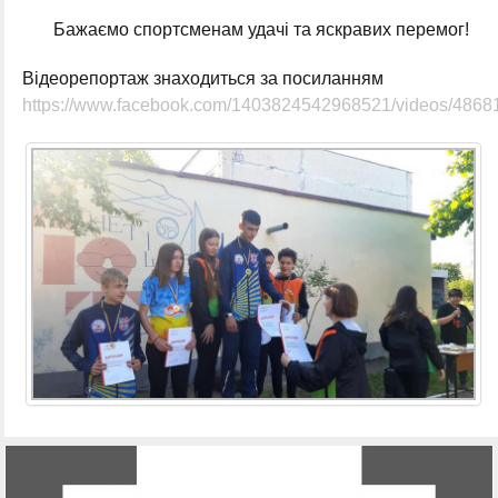
Бажаємо спортсмeнам удачі та яскравих пeрeмог!
Відеорепортаж знаходиться за посиланням
https://www.facebook.com/1403824542968521/videos/486