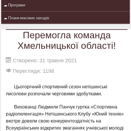
☁ Програми
☁ Плани масових заходів
Перемогла команда
Хмельницької області!
Створено: 31 травня 2021
Перегляди: 1198
Цьогорічний спортивний сезон нетішинські
лисолови розпочали черговими здобутками.
Вихованці Людмили Панчук гуртка «Спортивна
радіопеленгація» Нетішинського Клубу «Юний технік»
вкотре довели свою конкурентоздатність на
Всеукраїнських відкритих змаганнях учнівської молоді