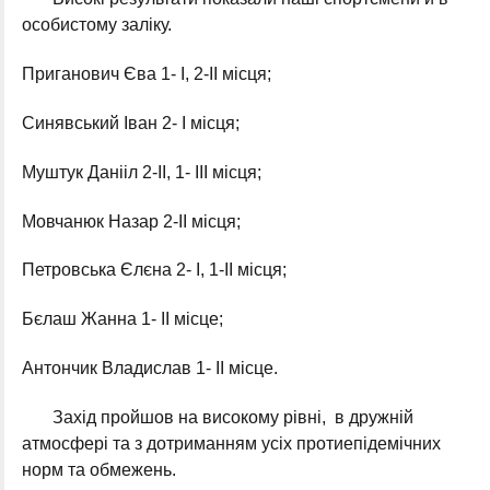
особистому заліку.
Приганович Єва 1- І, 2-ІІ місця;
Синявський Іван 2- І місця;
Муштук Данііл 2-ІІ, 1- ІІІ місця;
Мовчанюк Назар 2-ІІ місця;
Петровська Єлєна 2- І, 1-ІІ місця;
Бєлаш Жанна 1- ІІ місце;
Антончик Владислав 1- ІІ місце.
Захід пройшов на високому рівні, в дружній
атмосфері та з дотриманням усіх протиепідемічних
норм та обмежень.