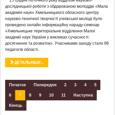
15 грудня поточного року відділом науково-
дослідницької роботи з обдарованою молоддю «Мала
академія наук» Хмельницького обласного центру
науково-технічної творчості учнівської молоді було
проведено онлайн інформаційну нараду-семінар
«Хмельницьке територіальне відділення Малої
академії наук України у викликах сучасності:
досягнення та розвиток». Учасниками заходу стало 86
педагогів області.
ДЕТАЛЬНІШЕ...
Початок
Попередня
2
3
4
5
6
7
8
9
10
11
Наступна
Кінець