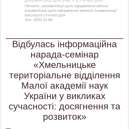
документації для участі у ІІ етапі.pptx
Filename:: рекомендації щодо оформлення звітної
документації щодо оформлення звітньої документації
для участі у ІІ етапі.pptx
Size:: 8050.33 KB
Відбулась інформаційна
нарада-семінар
«Хмельницьке
територіальне відділення
Малої академії наук
України у викликах
сучасності: досягнення та
розвиток»