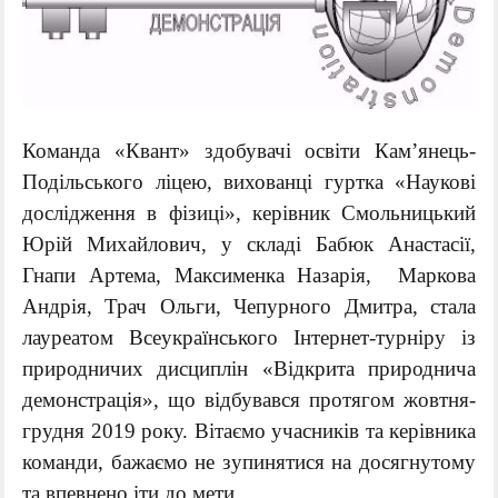
Команда «Квант» здобувачі освіти Кам’янець-
Подільського ліцею, вихованці гуртка «Наукові
дослідження в фізиці», керівник Смольницький
Юрій Михайлович, у складі Бабюк Анастасії,
Гнапи Артема, Максименка Назарія, Маркова
Андрія, Трач Ольги, Чепурного Дмитра, стала
лауреатом Всеукраїнського Інтернет-турніру із
природничих дисциплін «Відкрита природнича
демонстрація», що відбувався протягом жовтня-
грудня 2019 року. Вітаємо учасників та керівника
команди, бажаємо не зупинятися на досягнутому
та впевнено іти до мети.