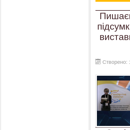
Пишаєм
підсумк
вистав
Створено: 