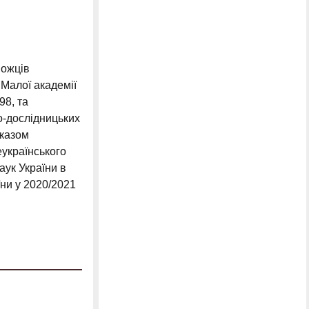
ожців
 Малої академії
98, та
во-дослідницьких
аказом
еукраїнського
аук України в
ни у 2020/2021