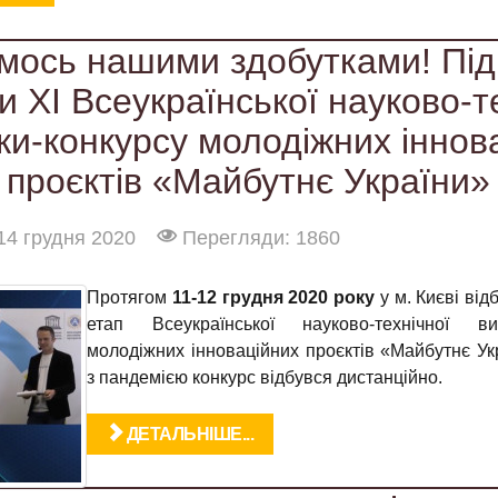
ось нашими здобутками! Пі
и XІ Всеукраїнської науково-т
ки-конкурсу молодіжних іннов
проєктів «Майбутнє України»
14 грудня 2020
Перегляди: 1860
Протягом
11-12 грудня 2020 року
у м. Києві ві
етап Всеукраїнської науково-технічної вис
молодіжних інноваційних проєктів «Майбутнє Укр
з пандемією конкурс відбувся дистанційно.
ДЕТАЛЬНІШЕ...