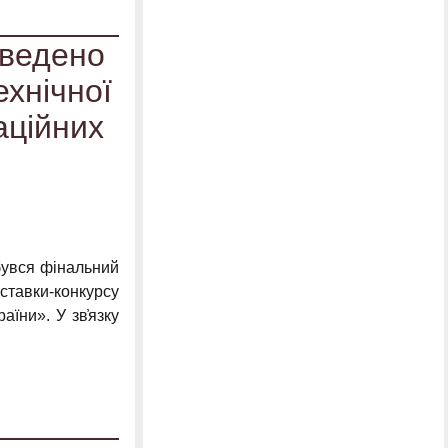
дведено
ехнічної
аційних
дбувся фінальний
тавки-конкурсу
аїни». У зв҆язку