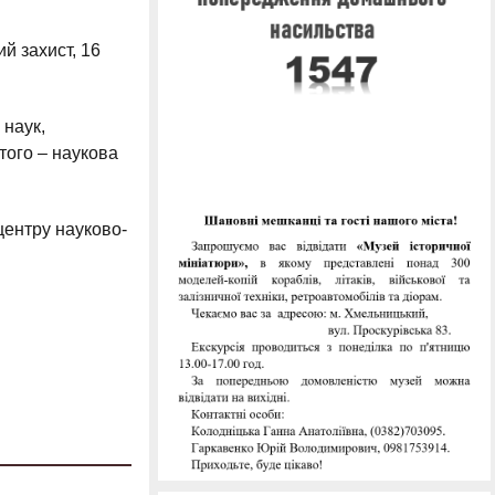
й захист, 16
 наук,
ютого – наукова
центру науково-