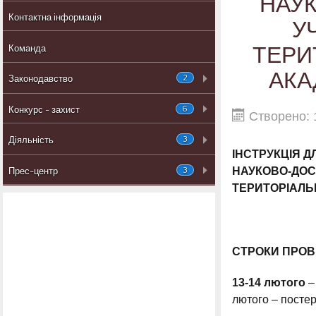
НАУ
Контактна інформація
У
ТЕРИ
Команда
АКА
2
Законодавство
6
Конкурс - захист
Створено: 
3
Діяльність
ІНСТРУКЦІЯ Д
3
НАУКОВО-ДОС
Прес-центр
ТЕРИТОРІАЛЬН
СТРОКИ ПРО
13-14 лютого
– 
лютого – постер