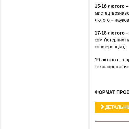
15-16 лютого
–
мистецтвознавст
лютого – науко
17-18 лютого
–
комп'ютерних на
конференція);
19 лютого
– оп
технічної творчо
ФОРМАТ ПРО
ДЕТАЛЬНІШ