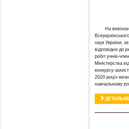
На виконання 
Всеукраїнського
наук України, з
відповідно до р
робіт учнів-чле
Міністерства ві
конкурсу-захист
2020 році» визн
навчальному ро
ДЕТАЛЬНІШ