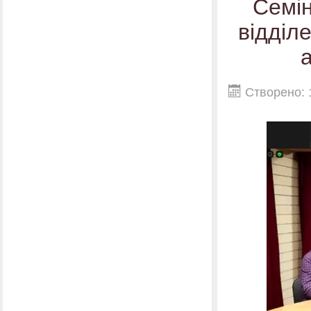
Семін
відділ
Створено: 