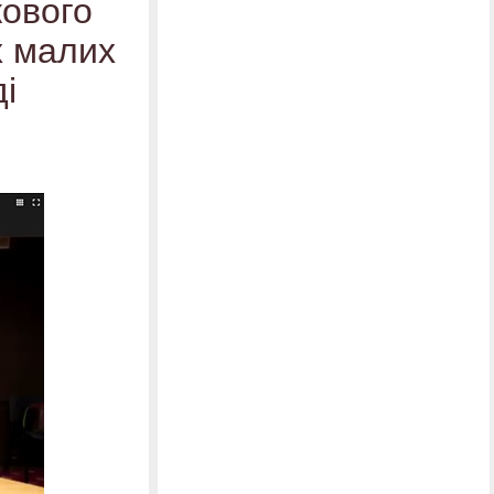
кового
х малих
і