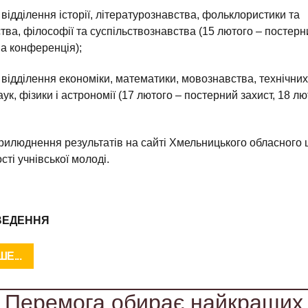
 відділення історії, літературознавства, фольклористики та
ва, філософії та суспільствознавства (15 лютого – постерни
ва конференція);
 відділення економіки, математики, мовознавства, технічних
ук, фізики і астрономії (17 лютого – постерний захист, 18 л
рилюднення результатів на сайті Хмельницького обласного 
сті учнівської молоді.
ВЕДЕННЯ
Е...
Перемога обирає найкращих