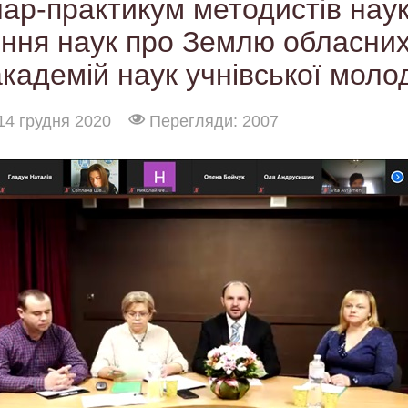
ар-практикум методистів нау
ення наук про Землю обласни
академій наук учнівської молод
14 грудня 2020
Перегляди: 2007