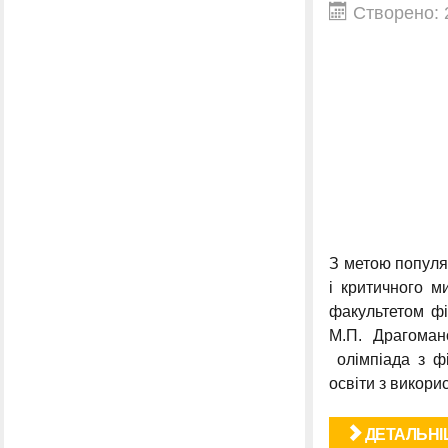
Створено: 
З метою популяр
і критичного м
факультетом фі
М.П. Драгоман
олімпіада з фі
освіти з викори
ДЕТАЛЬНІШ