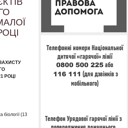
КТІВ
ГО
МАЛОЇ
РОЦІ
-ЗАХИСТУ
ГО
21 РОЦІ
а біології (13