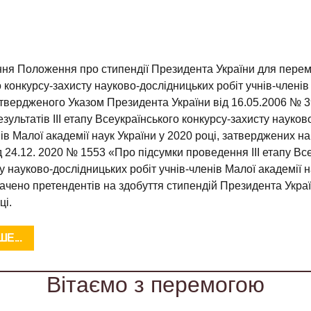
Положення про стипендії Президента України для перем
 конкурсу-захисту науково-дослідницьких робіт учнів-членів
атвердженого Указом Президента України від 16.05.2006 № 3
езультатів III етапу Всеукраїнського конкурсу-захисту науко
нів Малої академії наук України у 2020 році, затверджених н
д 24.12. 2020 № 1553 «Про підсумки проведення III етапу Вс
у науково-дослідницьких робіт учнів-членів Малої академії н
ачено претендентів на здобуття стипендій Президента Украї
ці.
Е...
Вітаємо з перемогою