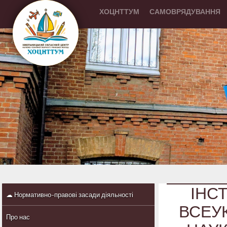
ХОЦНТТУМ
САМОВРЯДУВАННЯ
ІНСТ
☁ Нормативно-правові засади діяльності
ВСЕУ
Про нас