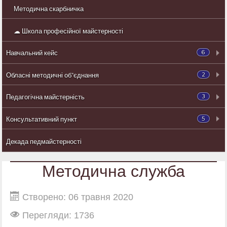
Методична скарбничка
☁ Школа професійної майстерності
6
Навчальний кейс
2
Обласні методичні об"єднання
3
Педагогічна майстерність
5
Консультативний пункт
Декада педмайстерності
Методична служба
Створено: 06 травня 2020
Перегляди: 1736