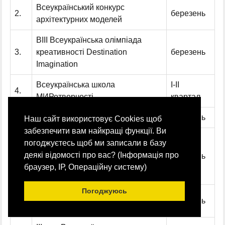
Всеукраїнський конкурс
2.
березень
архітектурних моделей
ВІIІ Всеукраїнська олімпіада
3.
креативності Destination
березень
Imagination
Всеукраїнська школа
І-ІІ
4.
МИРотворчості
квартал
5.
Міжнароднийдень числа Пі
березень
Наш сайт використовує Сookies щоб
забезпечити вам найкращі функції. Ви
Всеукраїнська конференція
погоджуєтесь щоб ми записали в базу
"Леся Українка у
деякі відомості про вас? (Інформація про
6.
березень
вимірахнаціональної і світової
браузер, ІР, Операційну систему)
культури"
Погоджуюсь
Всеукраїнський конкурс
7.
березень
архітектурних моделей