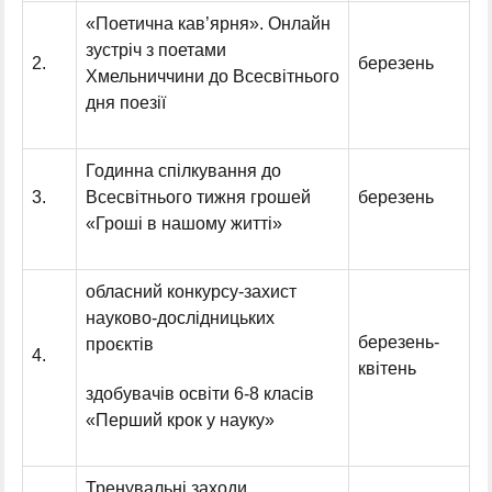
«Поетична кав’ярня». Онлайн
зустріч з поетами
2.
березень
Хмельниччини до Всесвітнього
дня поезії
Годинна спілкування до
3.
Всесвітнього тижня грошей
березень
«Гроші в нашому житті»
обласний конкурсу-захист
науково-дослідницьких
березень-
проєктів
4.
квітень
здобувачів освіти 6-8 класів
«Перший крок у науку»
Тренувальні заходи