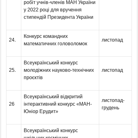
робіт учнів-членів МАН України
у 2022 році для вручення
стипендій Президента України
Конкурс командних
24.
листопад
математичних головоломок
Всеукраїнський конкурс
25.
молодіжних науково-технічних
листопад
проєктів
Всеукраїнський відкритий
листопад-
26
інтерактивний конкурс «МАН-
грудень
Юніор Ерудит»
Всеукраїнський конкурс
шкільних космічних