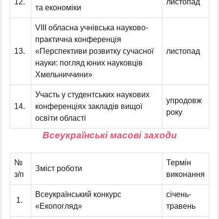
12.
листопад
та економіки
VІІІ обласна учнівська науково-
практична конференція
13.
«Перспективи розвитку сучасної
листопад
науки: погляд юних науковців
Хмельниччини»
Участь у студентських наукових
упродовж
14.
конференціях закладів вищої
року
освіти області
Всеукраїнські масові заходи
№
Термін
Зміст роботи
з/п
виконання
Всеукраїнський конкурс
січень-
1.
«Екопогляд»
травень