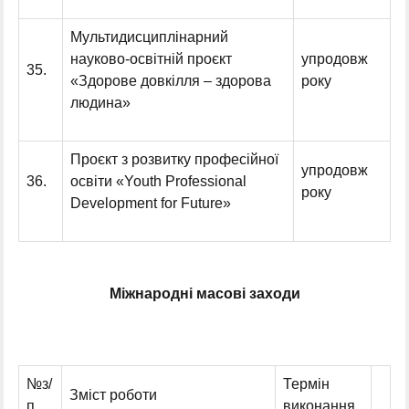
Мультидисциплінарний
науково-освітній проєкт
упродовж
35.
«Здорове довкілля – здорова
року
людина»
Проєкт з розвитку професійної
упродовж
36.
освіти «Youth Professional
року
Development for Future»
Міжнародні масові заходи
№з/
Термін
Зміст роботи
п
виконання