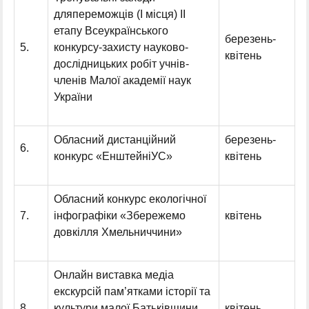
дляпереможців (І місця) ІІ
етапу Всеукраїнського
березень-
5.
конкурсу-захисту науково-
квітень
дослідницьких робіт учнів-
членів Малої академії наук
України
Обласний дистанційний
березень-
6.
конкурс «ЕнштейніУС»
квітень
Обласний конкурс екологічної
7.
інфографіки «Збережемо
квітень
довкілля Хмельниччини»
Онлайн виставка медіа
екскурсій пам’ятками історії та
8.
культури малої Батьківщини
квітень