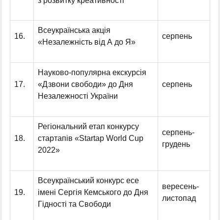
з розвитку креативності
Всеукраїнська акція
16.
серпень
«Незалежність від А до Я»
Науково-популярна екскурсія
17.
«Дзвони свободи» до Дня
серпень
Незалежності України
Регіональний етап конкурсу
серпень-
18.
стартапів «Startap World Cup
грудень
2022»
Всеукраїнський конкурс есе
вересень-
19.
імені Сергія Кемського до Дня
листопад
Гідності та Свободи