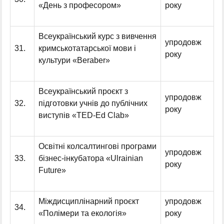
«День з професором»
року
Всеукраїнський курс з вивчення
упродовж
31.
кримськотатарської мови і
року
культури «Beraber»
Всеукраїнський проєкт з
упродовж
32.
підготовки учнів до публічних
року
виступів «TED-Ed Clab»
Освітні колсалтингові програми
упродовж
33.
бізнес-інкубатора «Ulrainian
року
Future»
Міждисциплінарний проєкт
упродовж
34.
«Полімери та екологія»
року