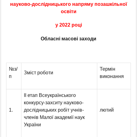
науково-дослідницького напряму позашкільної
освіти
у 2022 році
Обласні масові заходи
№з/
Термін
Зміст роботи
п
виконання
ІІ етап Всеукраїнського
конкурсу-захситу науково-
1.
дослідницьких робіт учнів-
лютий
членів Малої академії наук
України