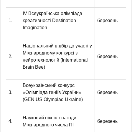
ІV Всеукраїнська олімпіада
1.
креативності Destination
березень
Imagination
Національний відбір до участі у
Міжнародному конкурсі з
2.
березень
нейротехнологій (International
Brain Bee)
Всеукраїнський конкурс
3.
«Олімпіада геніїв України»
березень
(GENIUS Olympiad Ukraine)
Науковий пікнік з нагоди
4.
березень
Міжнародного числа ПІ