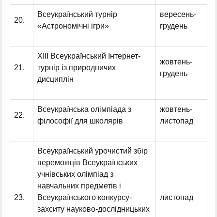
Всеукраїнський турнір
вересень-
20.
«Астрономічні ігри»
грудень
ХІІІ Всеукраїнський Інтернет-
жовтень-
21.
турнір із природничих
грудень
дисциплін
Всеукраїнська олімпіада з
жовтень-
22.
філософії для школярів
листопад
Всеукраїнський урочистий збір
переможців Всеукраїнських
учнівських олімпіад з
навчальних предметів і
23.
Всеукраїнського конкурсу-
листопад
захситу науково-дослідницьких