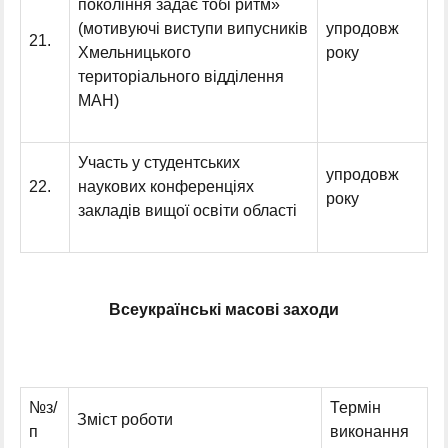
покоління задає тобі ритм»
(мотивуючі виступи випусників
упродовж
21.
Хмельницького
року
територіального відділення
МАН)
Участь у студентських
упродовж
22.
наукових конференціях
року
закладів вищої освіти області
Всеукраїнські масові заходи
№з/
Термін
Зміст роботи
п
виконання