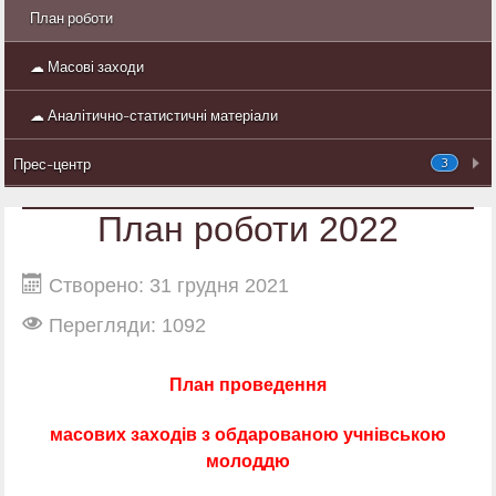
План роботи
☁ Масові заходи
☁ Аналітично-статистичні матеріали
3
Прес-центр
План роботи 2022
Створено: 31 грудня 2021
Перегляди: 1092
План проведення
масових заходів з обдарованою учнівською
молоддю