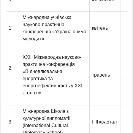
Міжнародна учнівська
науково-практична
1.
квітень
конференція «Україна очима
молодих»
ХХІІІ Міжнародна науково-
практична конференція
2.
«Відновлювальна
травень
енергетика та
енергоефективнфсть у ХХІ
столітті»
Міжнародна Школа з
культурної дипломатії
3.
І, ІІ квартал
(International Cultural
Diplomacy School)