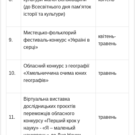
(до Всесвітнього дня пам’яток
історії та культури)
Мистецько-фольклорий
квітень-
9.
фестиваль-конкурс «Україні в
травень
серці»
Обласний конкурс з географії
10.
«Хмельниччина очима юних
травень
географів»
Віртуальна виставка
дослідницьких проєктів
переможців обласного
11.
травень
конкурсу «Перший крок у
науку» - «Я – маленькй