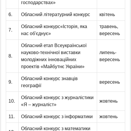
господарствах»
6.
Обласний літературний конкурс
квітень
Обласний конкурс«Історія, яка
травень,
7.
нас об'єднує»
вересень
Обласний етап Всеукраїнської
науково-технічної виставки
липень-
8.
молодіжних інноваційних
вересень
проектів «Майбутнє України»
Обласний конкурс знавців
9.
вересень
географії
Обласний конкурс з журналістики
10.
жовтень
«Я – журналіст»
11.
Обласний конкурс з інформатики
жовтень
Обласний конкурс з математики