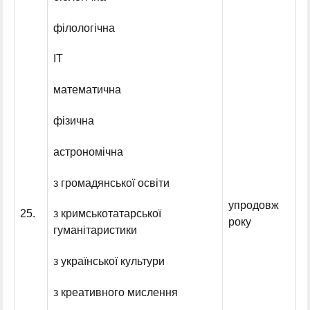
філологічна
ІТ
математична
фізична
астрономічна
з громадянської освіти
упродовж
25.
з кримськотатарської
року
гуманітаристики
з української культури
з креативного мислення