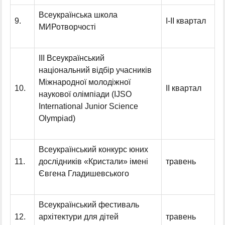
Всеукраїнська школа
9.
І-ІІ квартал
МИРотворчості
ІІІ Всеукраїнський
національний відбір учасників
Міжнародної молодіжної
10.
ІІ квартал
наукової олімпіади (IJSO
International Junior Science
Olympiad)
Всеукраїнський конкурс юних
11.
дослідників «Кристали» імені
травень
Євгена Гладишевського
Всеукраїнський фестиваль
12.
архітектури для дітей
травень