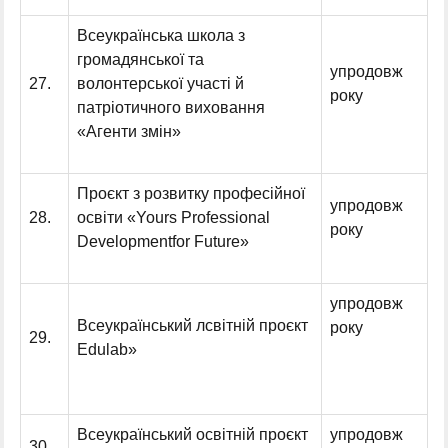
Всеукраїнська школа з
громадянської та
упродовж
27.
волонтерської участі й
року
патріотичного виховання
«Агенти змін»
Проєкт з розвитку професійної
упродовж
28.
освіти «Yours Professional
року
Developmentfor Future»
упродовж
Всеукраїнський лсвітній проєкт
року
29.
Edulab»
Всеукраїнський освітній проєкт
упродовж
30.