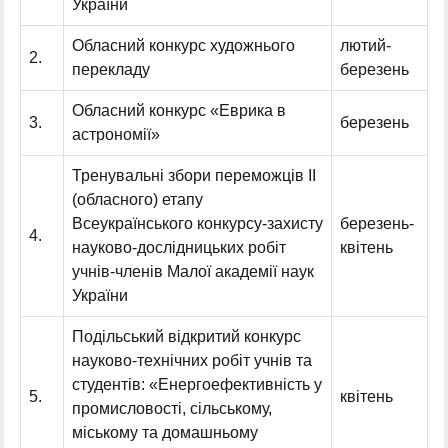
України
Обласний конкурс художнього
лютий-
2.
перекладу
березень
Обласний конкурс «Еврика в
3.
березень
астрономії»
Тренувальні збори переможців ІІ
(обласного) етапу
Всеукраїнського конкурсу-захисту
березень-
4.
науково-дослідницьких робіт
квітень
учнів-членів Малої академії наук
України
Подільський відкритий конкурс
науково-технічних робіт учнів та
студентів: «Енергоефективність у
5.
квітень
промисловості, сільському,
міському та домашньому