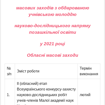
масових заходів з обдарованою
учнівською молоддю
науково-дослідницького напряму
позашкільної освіти
у 2021 році
Обласні масові заходи
№
Термін
Зміст роботи
з/п
виконання
ІІ (обласний) етап
Всеукраїнського конкурсу-захисту
1.
науково-дослідницьких робіт
лютий
учнів-членів Малої академії наук