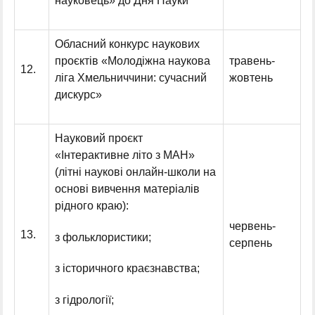
науковець» до Дня Науки
Обласний конкурс наукових
проєктів «Молодіжна наукова
травень-
12.
ліга Хмельниччини: сучасний
жовтень
дискурс»
Науковий проєкт
«Інтерактивне літо з МАН»
(літні наукові онлайн-школи на
основі вивчення матеріалів
рідного краю):
червень-
13.
з фольклористики;
серпень
з історичного краєзнавства;
з гідрології;