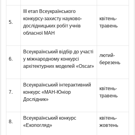
ІІІ етап Всеукраїнського
конкурсу-захисту науково-
квітень-
5.
дослідницьких робіт учнів
травень
обласної МАН
Всеукраїнський відбір до участі
лютий-
6.
у міжнародному конкурсі
березень
архітектурних моделей «Oscar»
Всеукраїнський інтерактивний
квітень-
7.
конкурс «МАН-Юніор
травень
Дослідник»
Всеукраїнський конкурс
квітень-
8.
«Екопогляд»
жовтень