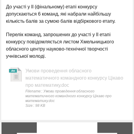
До участі у ІІ (фінальному) етапі конкурсу
допускаються 6 команд, які набрали найбільшу
кількість балів за сумою балів відбіркового етапу.
Перелік команд, запрошених до участі у ІІ етапі
конкурсу повідомляється листом Хмельницького
обласного центру науково-технічної творчості
учнівської молоді.
Умови проведення обласного
математичного командного конкурсу Цікаво
про математику.doc
Filename:: Умови проведення обласного
математичного командного конкурсу Цікаво про
математику.doc
Size:: 98 KB