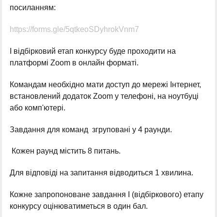
посиланням:
https://forms.gle/5qtkeoSDyhrokVnm7
І відбірковий етап конкурсу буде проходити на
платформі Zoom в онлайн форматі.
Командам необхідно мати доступ до мережі Інтернет,
встановлений додаток Zoom у телефоні, на ноутбуці
або комп'ютері.
Завдання для команд згруповані у 4 раунди.
Кожен раунд містить 8 питань.
Для відповіді на запитання відводиться 1 хвилина.
Кожне запропоноване завдання І (відбіркового) етапу
конкурсу оцінюватиметься в один бал.