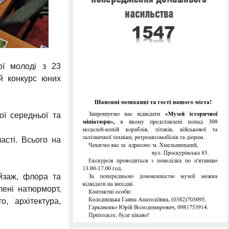
ої молоді з 23
й конкурс юних
ої середньої та
асті. Всього на
ейзаж, флора та
лені натюрморт,
, архітектура,