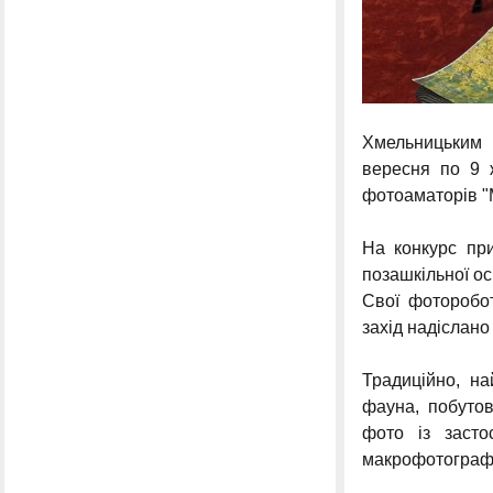
Хмельницьким 
вересня по 9 
фотоаматорів "М
На конкурс при
позашкільної осв
Свої фоторобот
захід надіслано
Традиційно, на
фауна, побутов
фото із засто
макрофотографі