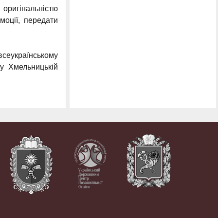
я оригінальністю
моції, передати
еукраїнському
 у Хмельницькій