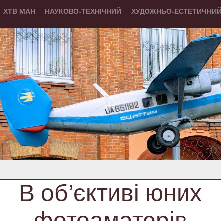
ХТВ МАН
НАУКОВО-ТЕХНІЧНИЙ
ХУДОЖНЬО-ЕСТЕТИЧНИ
В об’єктиві юних
фотоаматорів