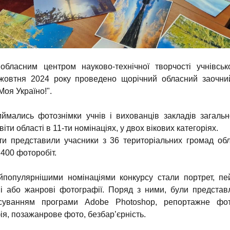
обласним центром науково-технічної творчості учнівськ
жовтня 2024 року проведено щорічний обласний заочни
оя Україно!".
ймались фотознімки учнів і вихованців закладів загальн
іти області в 11-ти номінаціях, у двох вікових категоріях.
и представили учасники з 36 територіальних громад обл
 400 фоторобіт.
йпопулярнішими номінаціями конкурсу стали портрет, п
і або жанрові фотографії. Поряд з ними, були представ
суванням програми Аdobe Photoshop, репортажне фото
я, позажанрове фото, безбар’єрність.