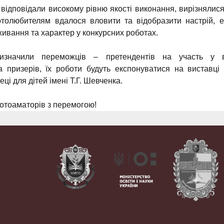
 відповідали високому рівню якості виконання, вирізнялис
олюбителям вдалося вловити та відобразити настрій, е
ивання та характер у конкурсних роботах.
изначили переможців – претендентів на участь у вс
а призерів, їх роботи будуть експонуватися на виставці
еці для дітей імені Т.Г. Шевченка.
отоаматорів з перемогою!