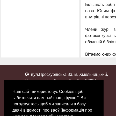
Більшість робіт
назв. Юним фот
внутрішні переж
Члени журі в
фотоконкурсі т
обласній бібліот
Вітаємо юних ф
вул.Проскурівська 83, м. Хмельницький,
Хмельницька область, Україна, 29001
(0382) 65-11-92
Наш сайт використовує Сookies щоб
inbox@hoctm.km.ua
забезпечити вам найкращі функції. Ви
погоджуєтесь щоб ми записали в базу
деякі відомості про вас? (Інформація про