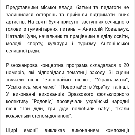
Представники міської влади, батьки та педагоги не
залишилися осторонь та прийшли підтримати юних
артистів. На святі були присутні заступник селищного
голови з гуманітарних питань – Анатолій Ковальчук,
Наталія Куян, начальник та працівники відділу освіти,
молоді, спорту, культури і туризму Антонінської
селищної ради.
Різножанрова концертна програма складалася з 20
номерів, які відповідали тематиці заходу. Зі сцени
звучали пісні "Заспіваймо пісню", "Україна-мати",
"Усміхнись, моя мамо", "Повертайся в Україну" та інші.
У виконанні вихованців Зразкового фольклорного
колективу "Родовід" прозвучали українські народні
пісні "Три діди, три діди полюбили бабу", "Їхали
козаченьки степом-долиною".
Щирі емоції викликав виконанням композиції