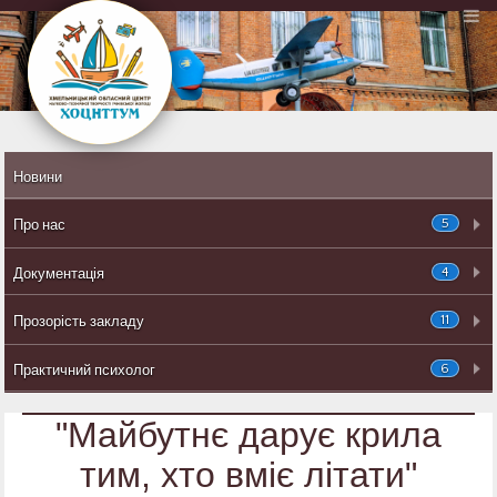
Новини
5
Про нас
4
Документація
11
Прозорість закладу
6
Практичний психолог
"Майбутнє дарує крила
тим, хто вміє літати"