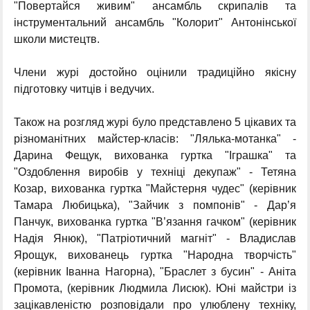
"Повертайся живим" ансамбль скрипалів та
інструментальний ансамбль "Колорит" Антонінської
школи мистецтв.
Члени журі достойно оцінили традиційно якісну
підготовку читців і ведучих.
Також на розгляд журі було представлено 5 цікавих та
різноманітних майстер-класів: "Лялька-мотанка" -
Дарина Фещук, вихованка гуртка "Іграшка" та
"Оздоблення виробів у техніці декупаж" - Тетяна
Козар, вихованка гуртка "Майстерня чудес" (керівник
Тамара Любицька), "Зайчик з помпонів" - Дар’я
Панчук, вихованка гуртка "В’язання гачком" (керівник
Надія Янюк), "Патріотичний магніт" - Владислав
Ярощук, вихованець гуртка "Народна творчість"
(керівник Іванна Нагорна), "Браслет з бусин" - Аніта
Промота, (керівник Людмила Лисюк). Юні майстри із
зацікавленістю розповідали про улюблену техніку,