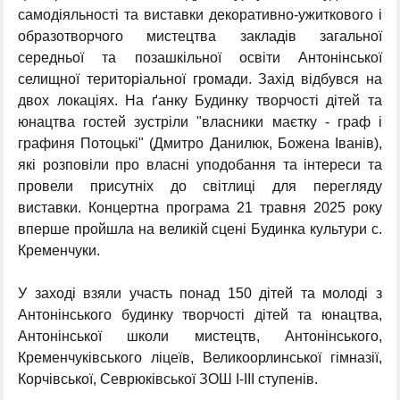
самодіяльності та виставки декоративно-ужиткового і
образотворчого мистецтва закладів загальної
середньої та позашкільної освіти Антонінської
селищної територіальної громади. Захід відбувся на
двох локаціях. На ґанку Будинку творчості дітей та
юнацтва гостей зустріли "власники маєтку - граф і
графиня Потоцькі" (Дмитро Данилюк, Божена Іванів),
які розповіли про власні уподобання та інтереси та
провели присутніх до світлиці для перегляду
виставки. Концертна програма 21 травня 2025 року
вперше пройшла на великій сцені Будинка культури с.
Кременчуки.
У заході взяли участь понад 150 дітей та молоді з
Антонінського будинку творчості дітей та юнацтва,
Антонінської школи мистецтв, Антонінського,
Кременчуківського ліцеїв, Великоорлинської гімназії,
Корчівської, Севрюківської ЗОШ І-ІІІ ступенів.