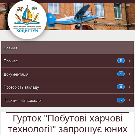
Новини
5
Про нас
4
Документація
11
Прозорість закладу
6
Практичний психолог
Гурток "Побутові харчові
технології" запрошує юних